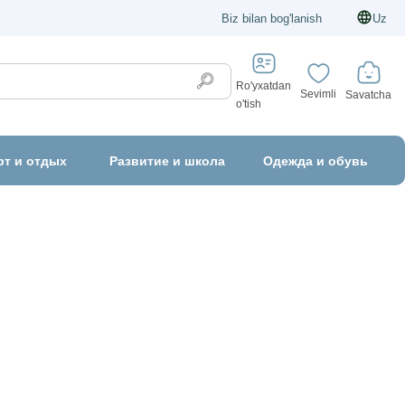
Biz bilan bog'lanish
Uz
Ro'yxatdan
Sevimli
Savatcha
o'tish
рт и отдых
Развитие и школа
Одежда и обувь