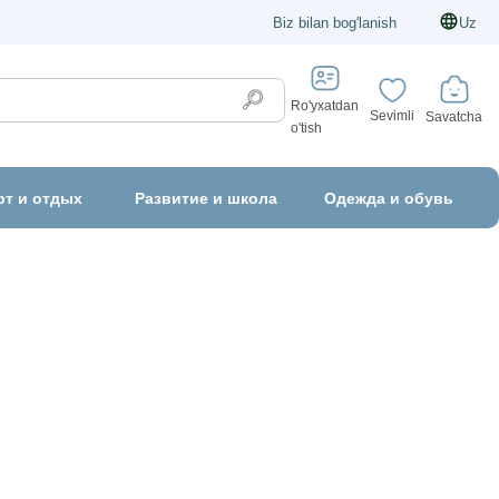
Biz bilan bog'lanish
Uz
Ro'yxatdan
Sevimli
Savatcha
o'tish
рт и отдых
Развитие и школа
Одежда и обувь