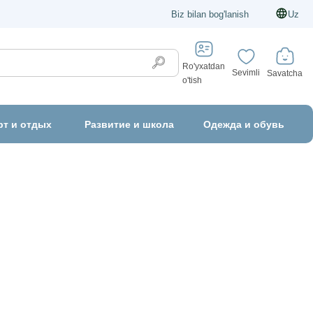
Biz bilan bog'lanish
Uz
Ro'yxatdan
Sevimli
Savatcha
o'tish
рт и отдых
Развитие и школа
Одежда и обувь