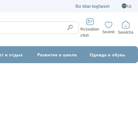
Biz bilan bog'lanish
Uz
Ro'yxatdan
Sevimli
Savatcha
o'tish
рт и отдых
Развитие и школа
Одежда и обувь