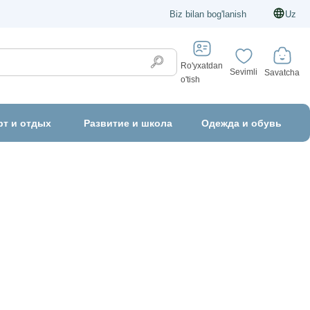
Biz bilan bog'lanish
Uz
Ro'yxatdan
Sevimli
Savatcha
o'tish
рт и отдых
Развитие и школа
Одежда и обувь