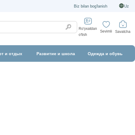
Biz bilan bog'lanish
Uz
Ro'yxatdan
Sevimli
Savatcha
o'tish
рт и отдых
Развитие и школа
Одежда и обувь