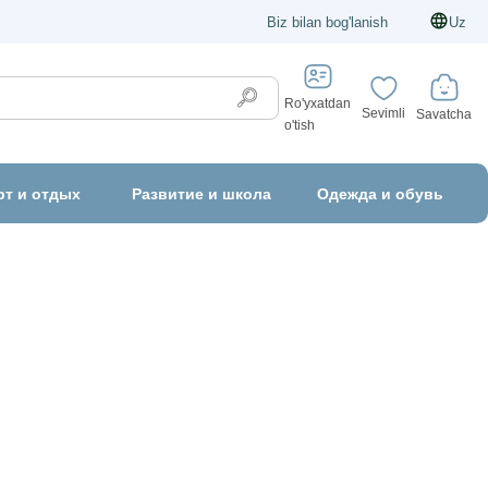
Biz bilan bog'lanish
Uz
Ro'yxatdan
Sevimli
Savatcha
o'tish
рт и отдых
Развитие и школа
Одежда и обувь