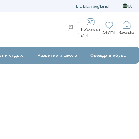
Biz bilan bog'lanish
Uz
Ro'yxatdan
Sevimli
Savatcha
o'tish
рт и отдых
Развитие и школа
Одежда и обувь