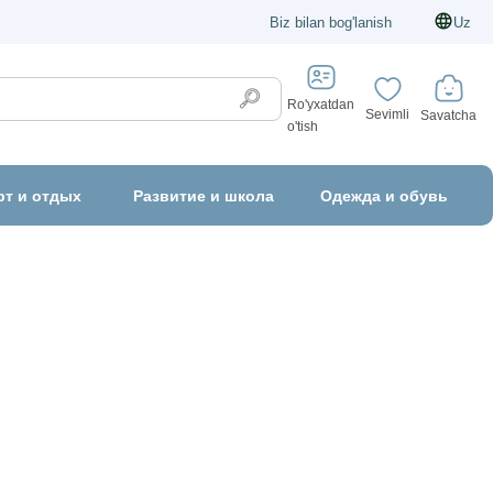
Biz bilan bog'lanish
Uz
Ro'yxatdan
Sevimli
Savatcha
o'tish
рт и отдых
Развитие и школа
Одежда и обувь