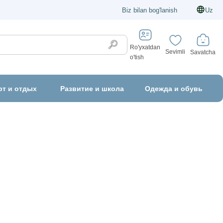
Biz bilan bog'lanish
Uz
Ro'yxatdan
Sevimli
Savatcha
o'tish
рт и отдых
Развитие и школа
Одежда и обувь