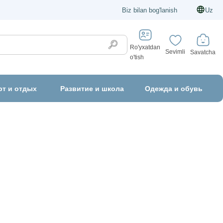
Biz bilan bog'lanish
Uz
Ro'yxatdan
Sevimli
Savatcha
o'tish
рт и отдых
Развитие и школа
Одежда и обувь