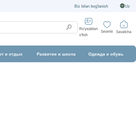
Biz bilan bog'lanish
Uz
Ro'yxatdan
Sevimli
Savatcha
o'tish
рт и отдых
Развитие и школа
Одежда и обувь