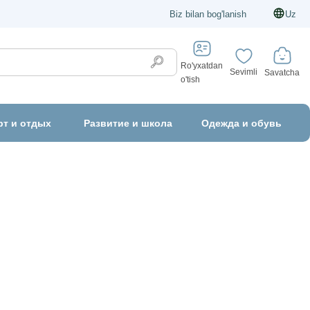
Biz bilan bog'lanish
Uz
Ro'yxatdan
Sevimli
Savatcha
o'tish
рт и отдых
Развитие и школа
Одежда и обувь