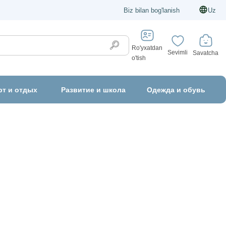
Biz bilan bog'lanish
Uz
Ro'yxatdan
Sevimli
Savatcha
o'tish
рт и отдых
Развитие и школа
Одежда и обувь