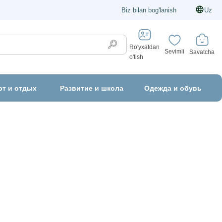
Biz bilan bog'lanish
Uz
Ro'yxatdan
Sevimli
Savatcha
o'tish
рт и отдых
Развитие и школа
Одежда и обувь