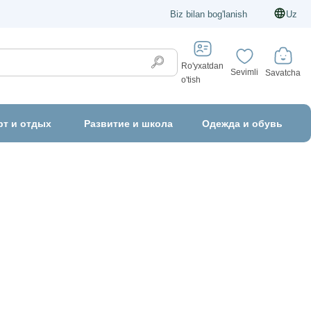
Biz bilan bog'lanish
Uz
Ro'yxatdan
Sevimli
Savatcha
o'tish
рт и отдых
Развитие и школа
Одежда и обувь