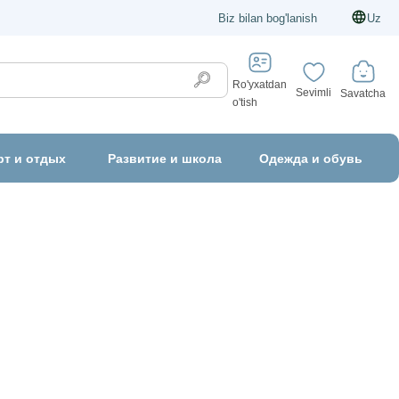
Biz bilan bog'lanish
Uz
Ro'yxatdan
Sevimli
Savatcha
o'tish
рт и отдых
Развитие и школа
Одежда и обувь