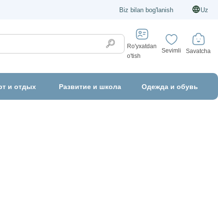
Biz bilan bog'lanish
Uz
Ro'yxatdan
Sevimli
Savatcha
o'tish
рт и отдых
Развитие и школа
Одежда и обувь