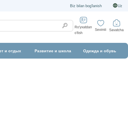
Biz bilan bog'lanish
Uz
Ro'yxatdan
Sevimli
Savatcha
o'tish
рт и отдых
Развитие и школа
Одежда и обувь