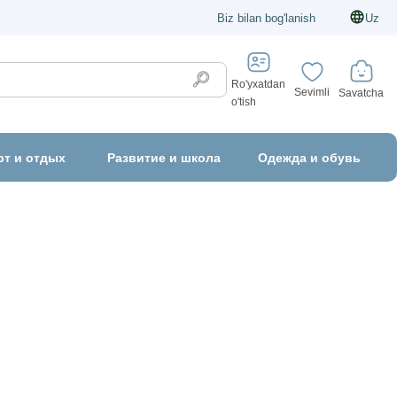
Biz bilan bog'lanish
Uz
Ro'yxatdan
Sevimli
Savatcha
o'tish
рт и отдых
Развитие и школа
Одежда и обувь