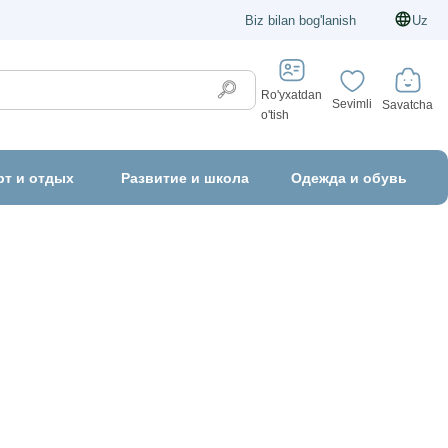
Biz bilan bog'lanish
Uz
Ro'yxatdan
Sevimli
Savatcha
o'tish
рт и отдых
Развитие и школа
Одежда и обувь