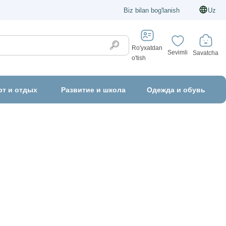
Biz bilan bog'lanish
Uz
Ro'yxatdan
Sevimli
Savatcha
o'tish
рт и отдых
Развитие и школа
Одежда и обувь