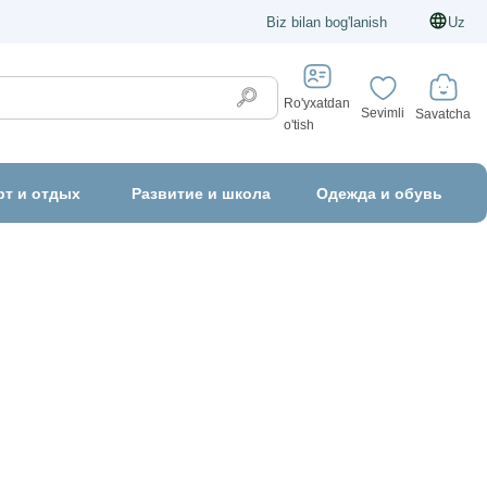
Biz bilan bog'lanish
Uz
Ro'yxatdan
Sevimli
Savatcha
o'tish
рт и отдых
Развитие и школа
Одежда и обувь