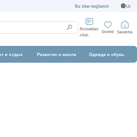
Biz bilan bog'lanish
Uz
Ro'yxatdan
Sevimli
Savatcha
o'tish
рт и отдых
Развитие и школа
Одежда и обувь