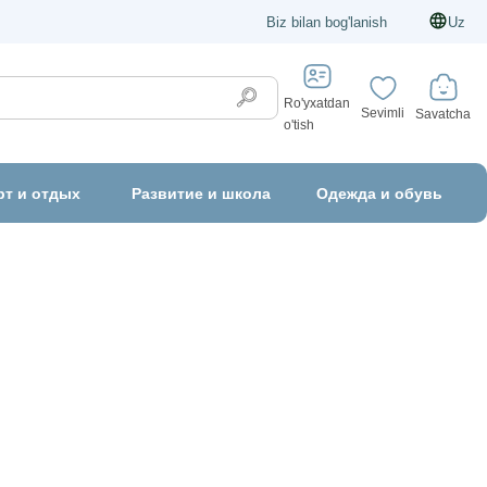
Biz bilan bog'lanish
Uz
Ro'yxatdan
Sevimli
Savatcha
o'tish
рт и отдых
Развитие и школа
Одежда и обувь