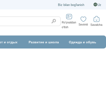
Biz bilan bog'lanish
Uz
Ro'yxatdan
Sevimli
Savatcha
o'tish
рт и отдых
Развитие и школа
Одежда и обувь