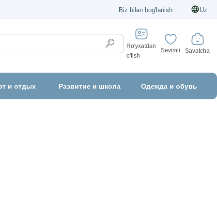
Biz bilan bog'lanish
Uz
Ro'yxatdan
Sevimli
Savatcha
o'tish
рт и отдых
Развитие и школа
Одежда и обувь