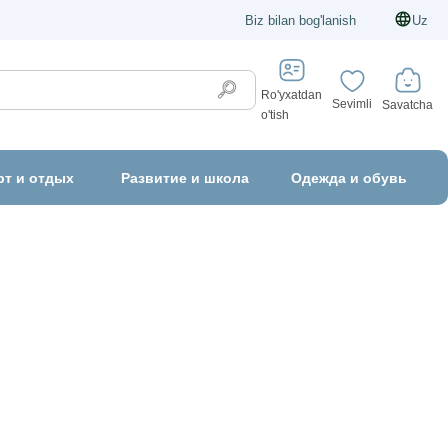
Biz bilan bog'lanish
Uz
Ro'yxatdan
Sevimli
Savatcha
o'tish
рт и отдых
Развитие и школа
Одежда и обувь