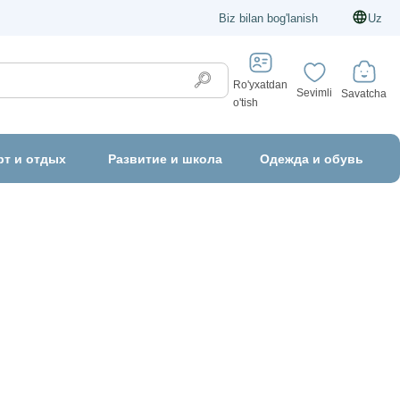
Biz bilan bog'lanish
Uz
Ro'yxatdan
Sevimli
Savatcha
o'tish
рт и отдых
Развитие и школа
Одежда и обувь