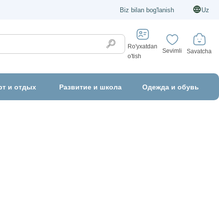
Biz bilan bog'lanish
Uz
Ro'yxatdan
Sevimli
Savatcha
o'tish
рт и отдых
Развитие и школа
Одежда и обувь