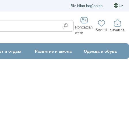
Biz bilan bog'lanish
Uz
Ro'yxatdan
Sevimli
Savatcha
o'tish
рт и отдых
Развитие и школа
Одежда и обувь