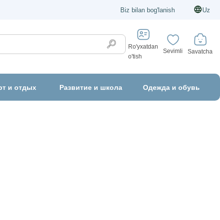
Biz bilan bog'lanish
Uz
Ro'yxatdan
Sevimli
Savatcha
o'tish
рт и отдых
Развитие и школа
Одежда и обувь