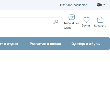
Biz bilan bog'lanish
Uz
Ro'yxatdan
Sevimli
Savatcha
o'tish
рт и отдых
Развитие и школа
Одежда и обувь