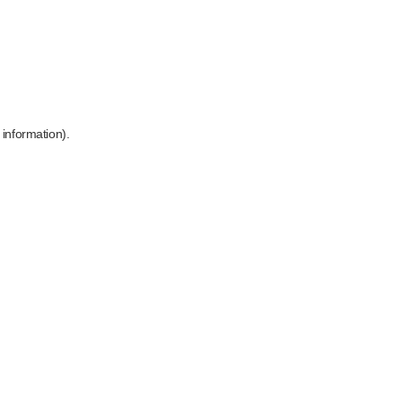
 information)
.