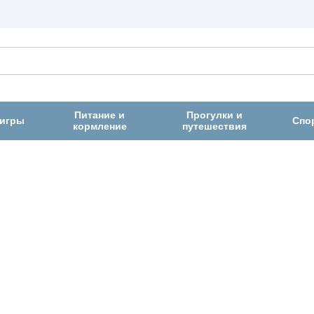
Питание и
Прогулки и
 игры
Спо
кормление
путешествия