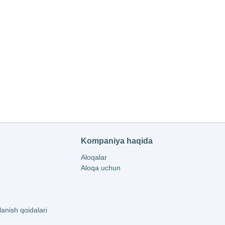
Kompaniya haqida
Aloqalar
Aloqa uchun
nish qoidalari