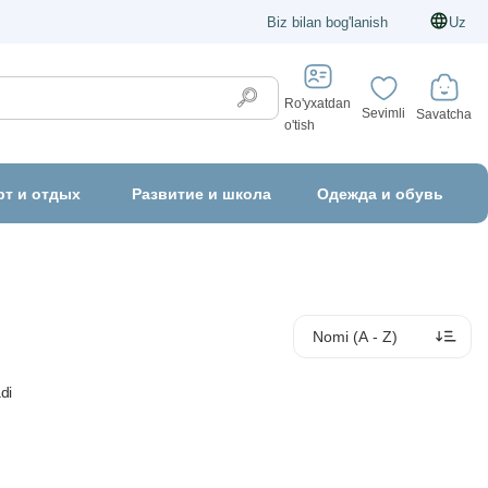
Biz bilan bog'lanish
Uz
Ro'yxatdan
Sevimli
Savatcha
o'tish
рт и отдых
Развитие и школа
Одежда и обувь
di