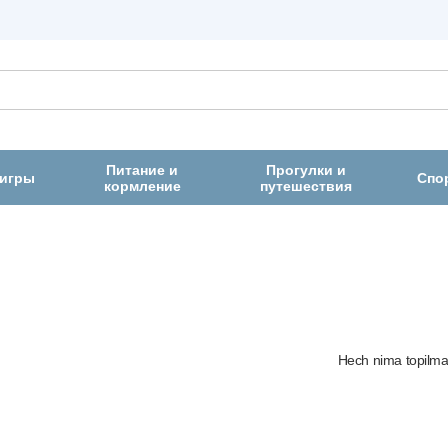
Питание и
Прогулки и
 игры
Спо
кормление
путешествия
Hech nima topilma