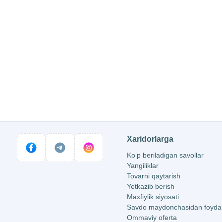
Xaridorlarga
Ko‘p beriladigan savollar
Yangiliklar
Tovarni qaytarish
Yetkazib berish
Maxfiylik siyosati
Savdo maydonchasidan foydala
Ommaviy oferta