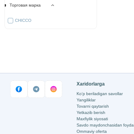
Торговая марка
CHICCO
Xaridorlarga
Ko‘p beriladigan savollar
Yangiliklar
Tovarni qaytarish
Yetkazib berish
Maxfiylik siyosati
Savdo maydonchasidan foydala
Ommaviy oferta