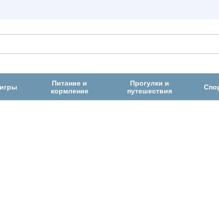
Питание и
Прогулки и
 игры
Спо
кормление
путешествия