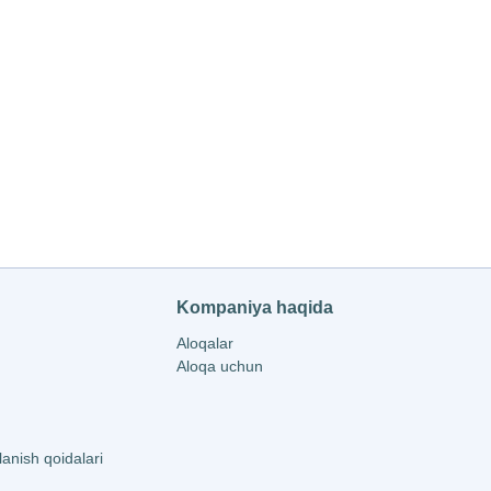
Kompaniya haqida
Aloqalar
Aloqa uchun
nish qoidalari