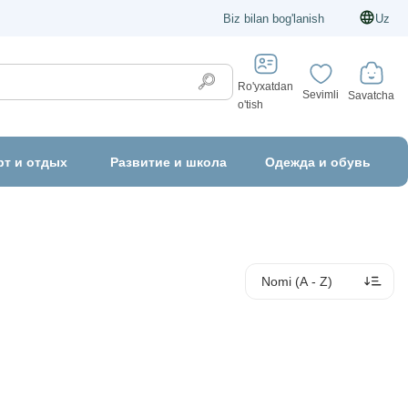
Biz bilan bog'lanish
Uz
Ro'yxatdan
Sevimli
Savatcha
o'tish
рт и отдых
Развитие и школа
Одежда и обувь