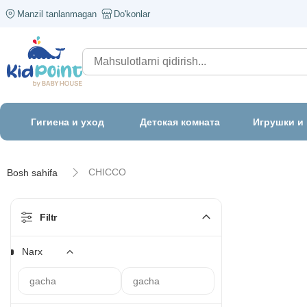
Manzil tanlanmagan
Do'konlar
Гигиена и уход
Детская комната
Игрушки и
CHICCO
Bosh sahifa
Filtr
Narx