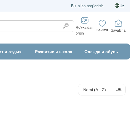
Biz bilan bog'lanish
Uz
Ro'yxatdan
Sevimli
Savatcha
o'tish
рт и отдых
Развитие и школа
Одежда и обувь