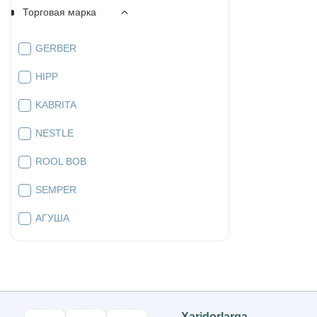
Торговая марка
GERBER
HIPP
KABRITA
NESTLE
ROOL BOB
SEMPER
АГУША
КОГДА Я ВЫРАСТУ
ФРУТОНЯНЯ
Xaridorlarga