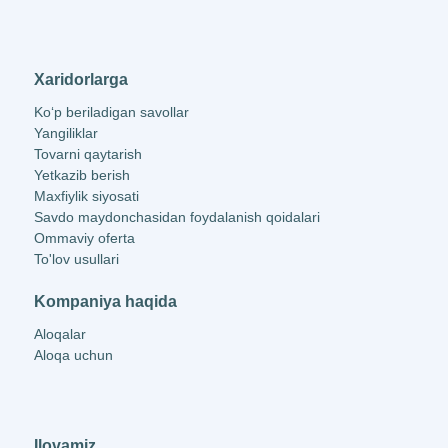
Xaridorlarga
Ko‘p beriladigan savollar
Yangiliklar
Tovarni qaytarish
Yetkazib berish
Maxfiylik siyosati
Savdo maydonchasidan foydalanish qoidalari
Ommaviy oferta
To'lov usullari
Kompaniya haqida
Aloqalar
Aloqa uchun
Ilovamiz