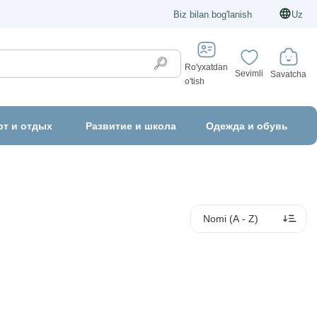
Biz bilan bog'lanish
Uz
Ro'yxatdan
Sevimli
Savatcha
o'tish
рт и отдых
Развитие и школа
Одежда и обувь