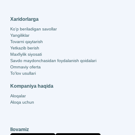
Xaridorlarga
Ko‘p beriladigan savollar
Yangiliklar
Tovarni qaytarish
Yetkazib berish
Maxfiylik siyosati
Savdo maydonchasidan foydalanish qoidalari
Ommaviy oferta
To'lov usullari
Kompaniya haqida
Aloqalar
Aloqa uchun
Ilovamiz