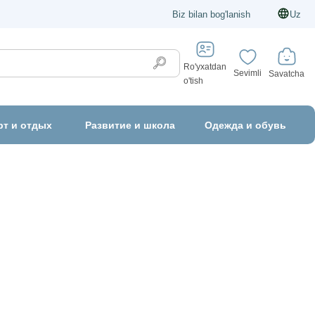
Biz bilan bog'lanish
Uz
Ro'yxatdan
Sevimli
Savatcha
o'tish
рт и отдых
Развитие и школа
Одежда и обувь