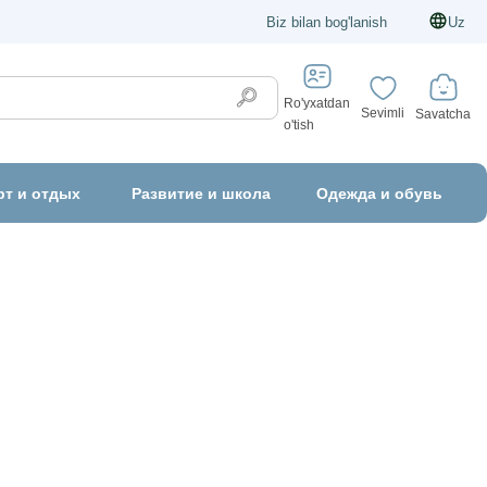
Biz bilan bog'lanish
Uz
Ro'yxatdan
Sevimli
Savatcha
o'tish
рт и отдых
Развитие и школа
Одежда и обувь