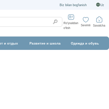
Biz bilan bog'lanish
Uz
Ro'yxatdan
Sevimli
Savatcha
o'tish
рт и отдых
Развитие и школа
Одежда и обувь