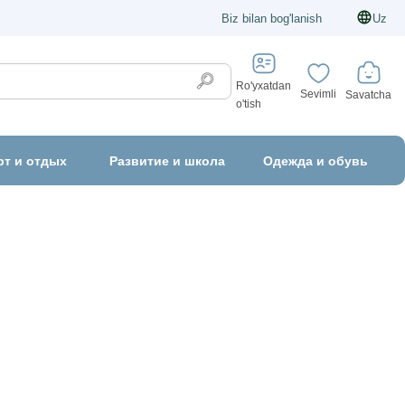
Biz bilan bog'lanish
Uz
Ro'yxatdan
Sevimli
Savatcha
o'tish
рт и отдых
Развитие и школа
Одежда и обувь