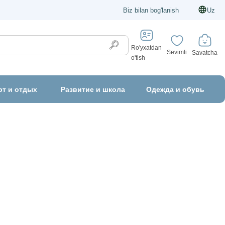
Biz bilan bog'lanish
Uz
Ro'yxatdan
Sevimli
Savatcha
o'tish
рт и отдых
Развитие и школа
Одежда и обувь