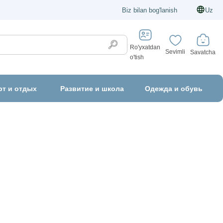
Biz bilan bog'lanish
Uz
Ro'yxatdan
Sevimli
Savatcha
o'tish
рт и отдых
Развитие и школа
Одежда и обувь