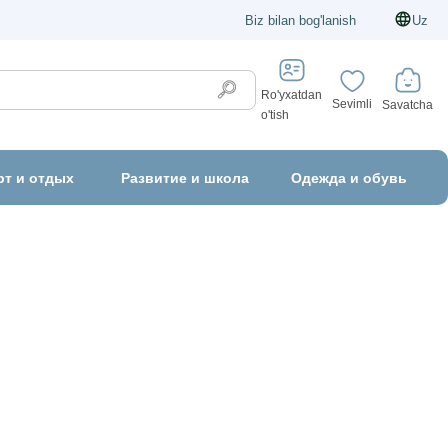
Biz bilan bog'lanish
Uz
Ro'yxatdan
Sevimli
Savatcha
o'tish
рт и отдых
Развитие и школа
Одежда и обувь