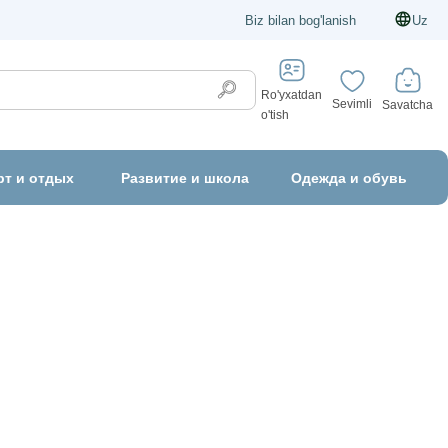
Biz bilan bog'lanish
Uz
Ro'yxatdan
Sevimli
Savatcha
o'tish
рт и отдых
Развитие и школа
Одежда и обувь