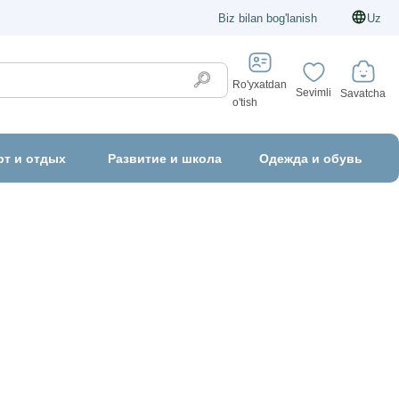
Biz bilan bog'lanish
Uz
Ro'yxatdan
Sevimli
Savatcha
o'tish
рт и отдых
Развитие и школа
Одежда и обувь