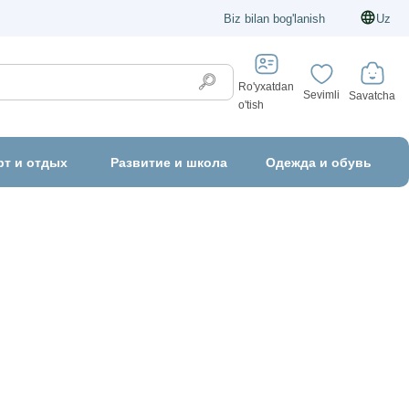
Biz bilan bog'lanish
Uz
Ro'yxatdan
Sevimli
Savatcha
o'tish
рт и отдых
Развитие и школа
Одежда и обувь